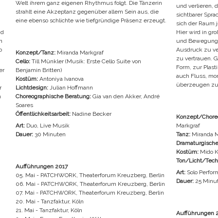
Welt ihrem ganz eigenen Rhythmus folgt. Die Tänzerin
und verlieren, 
strahlt eine Akzeptanz gegenüber allem Sein aus, die
sichtbarer Spra
eine ebenso schlichte wie tiefgründige Präsenz erzeugt.
sich der Raum j
nd
Hier wird in g
h
und Bewegungen
o
Ausdruck zu ve
Konzept/Tanz:
Miranda Markgraf
zu vertrauen. G
Cello:
Till Münkler (Musik: Erste Cello Suite von
Form, zur Plast
er
Benjamin Britten)
auch Fluss, mo
Kostüm:
Antoniya Ivanova
überzeugen zu 
r
Lichtdesign:
Julian Hoffmann
n
Choreographische Beratung:
Gia van den Akker, André
Soares
Öffentlichkeitsarbeit:
Nadine Becker
Konzept/Choreo
Art:
Duo, Live Musik
Markgraf
Dauer:
30 Minuten
Tanz:
Miranda M
Dramaturgische
Kostüm:
Mido 
Ton/Licht/Tech
Aufführungen 2017
Art:
Solo Perfor
05. Mai - PATCHWORK, Theaterforum Kreuzberg, Berlin
Dauer:
25 Minu
06. Mai - PATCHWORK, Theaterforum Kreuzberg, Berlin
07. Mai - PATCHWORK, Theaterforum Kreuzberg, Berlin
20. Mai - Tanzfaktur, Köln
21. Mai - Tanzfaktur, Köln
Aufführungen 