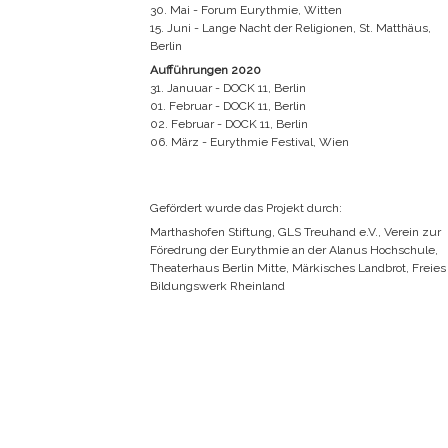
30. Mai - Forum Eurythmie, Witten
15. Juni - Lange Nacht der Religionen, St. Matthäus,
Berlin
Aufführungen 2020
31. Januuar - DOCK 11, Berlin
01. Februar - DOCK 11, Berlin
02. Februar - DOCK 11, Berlin
06. März - Eurythmie Festival, Wien
Gefördert wurde das Projekt durch:
Marthashofen Stiftung, GLS Treuhand e.V., Verein zur
Föredrung der Eurythmie an der Alanus Hochschule,
Theaterhaus Berlin Mitte, Märkisches Landbrot, Freies
Bildungswerk Rheinland