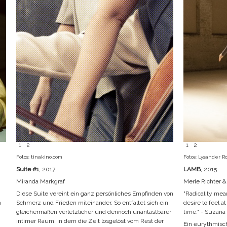
1
2
1
2
Fotos: tinakino.com
Fotos: Lysander R
Suite #1
, 2017
LAMB
, 2015
Miranda Markgraf
Merle Richter 
Diese Suite vereint ein ganz persönliches Empfinden von
"Radicality mean
n
Schmerz und Frieden miteinander. So entfaltet sich ein
desire to feel 
gleichermaßen verletzlicher und dennoch unantastbarer
time." - Suzana
intimer Raum, in dem die Zeit losgelöst vom Rest der
,
Ein eurythmisc