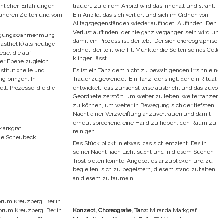
nlichen Erfahrungen
trauert, zu einem Anbild wird das innehält und strahlt.
rüheren Zeiten und vom
Ein Anbild, das sich verliert und sich im Ordnen von
Alltagsgegenständen wieder auffindet. Auffinden. Den
Verlust auffinden, der nie ganz vergangen sein wird u
wegungswahrnehmung
damit ein Prozess ist, der lebt. Der sich choreographisc
ästhetik) als heutige
ordnet, der tönt wie Till Münkler die Seiten seines Cell
ege, die auf
klingen lässt.
her Ebene zugleich
stitutionelle und
Es ist ein Tanz dem nicht zu bewältigenden Irrsinn ein
g bringen. In
Trauer zugewendet. Ein Tanz, der singt, der ein Ritual
lt. Prozesse, die die
entwickelt, das zunächst leise ausbricht und das zuvo
Geordnete zerstört, um weiter zu leben, weiter tanze
zu können, um weiter in Bewegung sich der tiefsten
Nacht einer Verzweiflung anzuvertrauen und damit
erneut sprechend eine Hand zu heben, den Raum zu
Markgraf
reinigen.
ie Scheubeck
Das Stück blickt in etwas, das sich entzieht. Das in
seiner Nacht nach Licht sucht und in diesem Suchen
Trost bieten könnte. Angebot es anzublicken und zu
begleiten, sich zu begeistern, diesem stand zuhalten,
an diesem zu taumeln.
rum Kreuzberg, Berlin
orum Kreuzberg, Berlin
Konzept, Choreografie, Tanz:
Miranda Markgraf