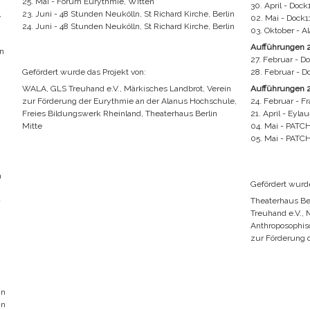
25. Mai - Forum Eurythmie, Witten
30. April - Dock1
,
23. Juni - 48 Stunden Neukölln, St Richard Kirche, Berlin
02. Mai - Dock11
24. Juni - 48 Stunden Neukölln, St Richard Kirche, Berlin
03. Oktober - A
Aufführungen 
n
27. Februar - Do
Gefördert wurde das Projekt von:
28. Februar - Do
WALA, GLS Treuhand e.V., Märkisches Landbrot, Verein
Aufführungen 
zur Förderung der Eurythmie an der Alanus Hochschule,
24. Februar - 
Freies Bildungswerk Rheinland, Theaterhaus Berlin
21. April - Eylau
Mitte
04. Mai - PATC
05. Mai - PATC
n
Gefördert wurde
-
Theaterhaus Ber
Treuhand e.V., 
Anthroposophisc
zur Förderung 
in
in