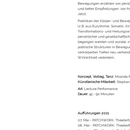
Bewegungen erzählen von persö
und tiefen Empfindungen, von f
Jetzt.
Praktiken der Körper- und Be
(z.B. aus Eurythmie, Somatik, Kin
Transformations- und Heilungsw
persönlicher und gesellschaftlic
begangen werden und soziale, in
politische Strukturen in Bewegun
verkörperten Tiefen neu verhande
Wirklichkeit verändern.
Konzept, Vortrag, Tanz:
Miranda 
Künstlerische Mitarbeit:
Stephan
Art:
Lecture Performance
Dauer:
45 - 90 Minuten
Aufführungen 2021
07. Mai - PATCHWORK, Theaterfo
08. Mai - PATCHWORK, Theaterf