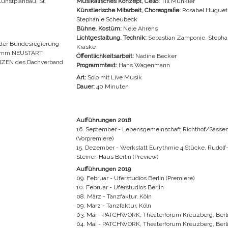
Kunstplanbau, St.
Musikalisches Konzept, Cello:
Till Münkler
Künstlerische Mitarbeit, Choreografie:
Rosabel Huguet
Stephanie Scheubeck
Bühne, Kostüm:
Nele Ahrens
Lichtgestaltung, Technik:
Sebastian Zamponie, Stepha
 der Bundesregierung
Kraske
gramm NEUSTART
Öffentlichkeitsarbeit:
Nadine Becker
NZEN des Dachverband
Programmtext:
Hans Wagenmann
Art:
Solo mit Live Musik
Dauer:
40 Minuten
Aufführungen 2018
16. September - Lebensgemeinschaft Richthof/Sasse
(Vorpremiere)
15. Dezember - Werkstatt Eurythmie 4 Stücke, Rudolf
Steiner-Haus Berlin (Preview)
Aufführungen 2019
09. Februar - Uferstudios Berlin (Premiere)
10. Februar - Uferstudios Berlin
08. März - Tanzfaktur, Köln
09. März - Tanzfaktur, Köln
03. Mai - PATCHWORK, Theaterforum Kreuzberg, Berl
04. Mai - PATCHWORK, Theaterforum Kreuzberg, Berl